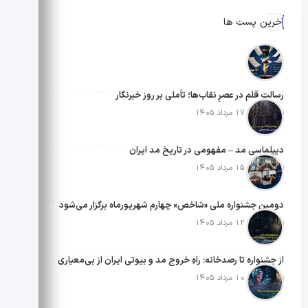
آخرین پست ها
رسالتِ قلم در عصرِ نقاب‌ها؛ تأملی بر روز خبرنگار
تاریخ انتشار: 17 مرداد 1405
دیپلماسی مد – مفهومی در تاریخ مد ایران
تاریخ انتشار: 15 مرداد 1405
دومین جشنواره ملی «شاخص» چهارم شهریورماه برگزار می‌شود
تاریخ انتشار: 12 مرداد 1405
از جشنواره تا رصدخانه: راهِ خروج مد و بیوتی ایران از بی‌معیاری
تاریخ انتشار: 10 مرداد 1405