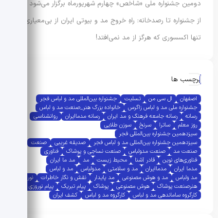
دومین جشنواره ملی «شاخص» چهارم شهریورماه برگزار می‌شود
از جشنواره تا رصدخانه: راهِ خروج مد و بیوتی ایران از بی‌معیاری
تنها اکسسوری که هرگز از مد نمی‌افتد!
برچسب ها
اصفهان
ال سی من
تسلیت
جشنواره بین‌المللی مد و لباس فجر
جشنواره ملی مد و لباس زاگرس
خانواده بزرگ هنر_صنعت مد و لباس
رسانه
رسانه جامعه فرهنگ و مد ایران
رسانه مدماایران
روانشناسی
روز معلم
ساترا
سرنخ
سوزن طلایی
سیزدهمین جشنواره بین‌المللی فجر
سیزدهمین جشنواره بین‌المللی مد و لباس فجر
صدیقه غریبی
صنعت
صنعت مد
صنعت مدولباس
صنعت نساجی و پوشاک
فناوری
فناوری‌های نوین
قادر آشنا
محیط زیست
مد
مد ما ایران
مدما ایران
مدماایران
مد و سلامتی
مدولباس
مد و لباس
مد ولباس
مد و هوش مصنوعی
مد پایدار
نقش و نگار خاطرات
نوروز
هنرصنعت پوشاک
هوش مصنوعی
پوشاک
پیام تبریک
پیام نوروزی
کارگروه ساماندهی مد و لباس
کارگروه مد و لباس
کشف ایران