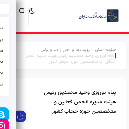
صف
رو
صفحه اصلی
>
رویدادها و اخبار
و
مد و لباس
:
مد
پیام نوروزی وحید محمدپور رئیس هیئت مدیره انجمن
فعالین و متخصصین حوزه حجاب کشور
مد
مد
تم
پیام نوروزی وحید محمدپور رئیس
رویدادها و
اخبار
مد
هیئت مدیره انجمن فعالین و
و لباس
متخصصین حوزه حجاب کشور