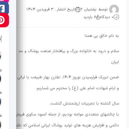
توسط :
پشتیبان 2
تاریخ انتشار : 3 فروردین 1404
0 دیدگاه
6 بازدید
به نام خالق بی همتا
آ
سلام و درود به خانواده بزرگ و پرافتخار صنعت پوشاک و مد
ایران
ضمن تبریک فرارسیدن نوروز ۱۴٠۴، تقارن بهار طبیعت با لیالی قدر
تار
و ایام شهادت امام علی (ع) را محترم می شماریم.
تار
سال گذشته با تجربیات ارزشمندش گذشت،
با چالشهای متعددی مواجه بودیم، از جمله کمبود سکوی فروش
تار
دائمی و افزایش هزینه های تولید پوشاک ایرانی اسلامی که ناشی