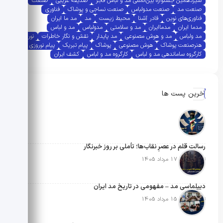
سیزدهمین جشنواره بین‌المللی مد و لباس فجر
صدیقه غریبی
صنعت
صنعت مد
صنعت مدولباس
صنعت نساجی و پوشاک
فناوری
فناوری‌های نوین
قادر آشنا
محیط زیست
مد
مد ما ایران
مدما ایران
مدماایران
مد و سلامتی
مدولباس
مد و لباس
مد ولباس
مد و هوش مصنوعی
مد پایدار
نقش و نگار خاطرات
نوروز
هنرصنعت پوشاک
هوش مصنوعی
پوشاک
پیام تبریک
پیام نوروزی
کارگروه ساماندهی مد و لباس
کارگروه مد و لباس
کشف ایران
آخرین پست ها
رسالتِ قلم در عصرِ نقاب‌ها؛ تأملی بر روز خبرنگار
تاریخ انتشار: 17 مرداد 1405
دیپلماسی مد – مفهومی در تاریخ مد ایران
تاریخ انتشار: 15 مرداد 1405