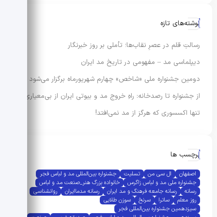
نوشته‌های تازه
رسالتِ قلم در عصرِ نقاب‌ها؛ تأملی بر روز خبرنگار
دیپلماسی مد – مفهومی در تاریخ مد ایران
دومین جشنواره ملی «شاخص» چهارم شهریورماه برگزار می‌شود
از جشنواره تا رصدخانه: راهِ خروج مد و بیوتی ایران از بی‌معیاری
تنها اکسسوری که هرگز از مد نمی‌افتد!
برچسب ها
اصفهان
ال سی من
تسلیت
جشنواره بین‌المللی مد و لباس فجر
جشنواره ملی مد و لباس زاگرس
خانواده بزرگ هنر_صنعت مد و لباس
رسانه
رسانه جامعه فرهنگ و مد ایران
رسانه مدماایران
روانشناسی
روز معلم
ساترا
سرنخ
سوزن طلایی
سیزدهمین جشنواره بین‌المللی فجر