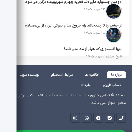
دومین جشنواره ملی «شاخص» چهارم شهریورماه برگزار می‌شود
تاریخ انتشار: 12 مرداد 1405
از جشنواره تا رصدخانه: راهِ خروج مد و بیوتی ایران از بی‌معیاری
تاریخ انتشار: 10 مرداد 1405
تنها اکسسوری که هرگز از مد نمی‌افتد!
تاریخ انتشار: 3 مرداد 1405
درباره ما
اطلاعیه ها
شرایط استخدام
نویسنده شوید
حساب کاربری
تبلیغات
1400 © تمامی حقوق برای مدما ایران محفوظ می باشد و کپی برداری از
محتوا مجاز نمی باشد.