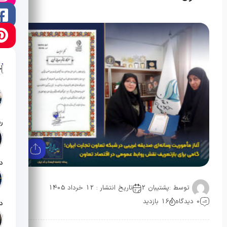
آ
تار
تار
توسط :
پشتیبان 2
تاریخ انتشار : 12 خرداد 1405
0 دیدگاه
16 بازدید
تار