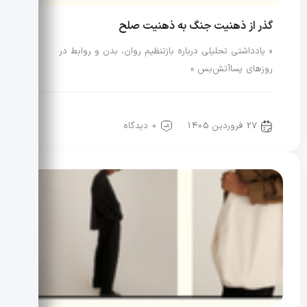
گذر از ذهنیت جنگ به ذهنیت صلح
« یادداشتی تحلیلی درباره بازتنظیم روان، بدن و روابط در
روزهای پساآتش‌بس »
رویدادها و اخبار
سایر
علم مد
27 فروردین 1405
0 دیدگاه