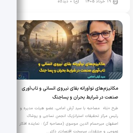
19 خرداد 1405
0 دیدگاه
مکانیزم‌های نوآورانه بقای نیروی انسانی و تاب‌آوری
صنعت در شرایط بحران و پساجنگ
طرح «بَنا» مصاحبه با سید آرش امامی، عضو هیئت مدیره و
رئیس مرکز تحقیقات استراتژیک انجمن نساجی و پوشاک
اصفهان میرحسام الدین موسوی (مصاحبه گر) : نماینده افکار
عمومی و منتقدان سرسخت اقتصادی دکتر…