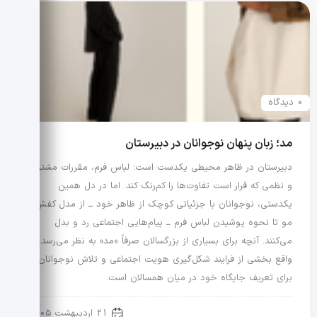
0 دیدگاه
مد؛ زبان پنهان نوجوانان در دبیرستان
دبیرستان در ظاهر محیطی یکدست است؛ لباس فرم، مقررات مشترک
و نظمی که قرار است تفاوت‌ها را کم‌رنگ کند. اما در دل همین
یکدستی، نوجوانان با جزئیاتی کوچک از ظاهر خود ــ از مدل کفش و
مو تا نحوه پوشیدن لباس فرم ــ پیام‌هایی اجتماعی رد و بدل
می‌کنند. آنچه برای بسیاری از بزرگسالان صرفاً «مد» به نظر می‌رسد، در
واقع بخشی از فرایند شکل‌گیری هویت اجتماعی و تلاش نوجوانان
برای تعریف جایگاه خود در میان همسالان است.
رویدادها و اخبار
21 اردیبهشت 1405