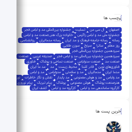
برچسب ها
اصفهان
ال سی من
تسلیت
جشنواره بین‌المللی مد و لباس فجر
جشنواره ملی مد و لباس زاگرس
خانواده بزرگ هنر_صنعت مد و لباس
رسانه
رسانه جامعه فرهنگ و مد ایران
رسانه مدماایران
روانشناسی
روز معلم
ساترا
سرنخ
سوزن طلایی
سیزدهمین جشنواره بین‌المللی فجر
سیزدهمین جشنواره بین‌المللی مد و لباس فجر
صدیقه غریبی
صنعت
صنعت مد
صنعت مدولباس
صنعت نساجی و پوشاک
فناوری
فناوری‌های نوین
قادر آشنا
محیط زیست
مد
مد ما ایران
مدما ایران
مدماایران
مد و سلامتی
مدولباس
مد و لباس
مد ولباس
مد و هوش مصنوعی
مد پایدار
نقش و نگار خاطرات
نوروز
هنرصنعت پوشاک
هوش مصنوعی
پوشاک
پیام تبریک
پیام نوروزی
کارگروه ساماندهی مد و لباس
کارگروه مد و لباس
کشف ایران
آخرین پست ها