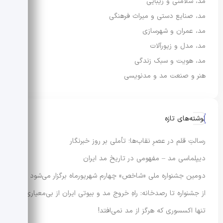
مد، سلامتی و زیبایی
مد، صنایع دستی و میراث فرهنگی
مد، عمران و شهرسازی
مد، مدل و زیورآلات
مد، هویت و سبک زندگی
هنر و صنعت مد و مدنویسی
نوشته‌های تازه
رسالتِ قلم در عصرِ نقاب‌ها؛ تأملی بر روز خبرنگار
دیپلماسی مد – مفهومی در تاریخ مد ایران
دومین جشنواره ملی «شاخص» چهارم شهریورماه برگزار می‌شود
از جشنواره تا رصدخانه: راهِ خروج مد و بیوتی ایران از بی‌معیاری
تنها اکسسوری که هرگز از مد نمی‌افتد!