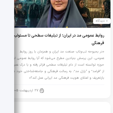
0 دیدگاه
روابط عمومی مد در ایران؛ از تبلیغات سطحی تا مسئولیت
فرهنگی
«در بحبوحه تب‌وتاب صنعت مد ایران و همزمان با روز روابط
عمومی، این پرسش بنیادین مطرح می‌شود که آیا روابط عمومی این
حوزه توانسته است از دام تبلیغات سطحی فراتر رفته و با درک عمیق
از “فرامد” و “پازل مد”، به رسالت فرهنگی و جامعه‌شناختی خود در
بازتعریف و اعتلای هویت فرهنگی مد ایرانی عمل کند؟»
رویدادها و اخبار
27 اردیبهشت 1405