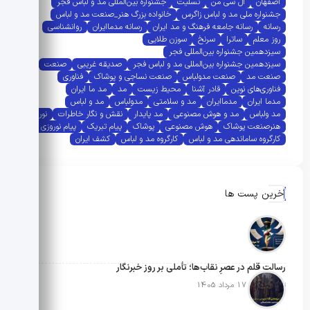
اصفهان
ال سی من
تسلیت
جشنواره بین‌المللی مد و لباس فجر
جشنواره ملی مد و لباس زاگرس
خانواده بزرگ هنر_صنعت مد و لباس
رسانه
رسانه جامعه فرهنگ و مد ایران
رسانه مدماایران
روانشناسی
روز معلم
ساترا
سرنخ
سوزن طلایی
سیزدهمین جشنواره بین‌المللی فجر
سیزدهمین جشنواره بین‌المللی مد و لباس فجر
صدیقه غریبی
صنعت
صنعت مد
صنعت مدولباس
صنعت نساجی و پوشاک
فناوری
فناوری‌های نوین
قادر آشنا
محیط زیست
مد
مد ما ایران
مدما ایران
مدماایران
مد و سلامتی
مدولباس
مد و لباس
مد ولباس
مد و هوش مصنوعی
مد پایدار
نقش و نگار خاطرات
نوروز
هنرصنعت پوشاک
هوش مصنوعی
پوشاک
پیام تبریک
پیام نوروزی
کارگروه ساماندهی مد و لباس
کارگروه مد و لباس
کشف ایران
آخرین پست ها
رسالتِ قلم در عصرِ نقاب‌ها؛ تأملی بر روز خبرنگار
تاریخ انتشار: 17 مرداد 1405