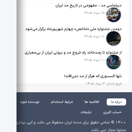
دیپلماسی مد – مفهومی در تاریخ مد ایران
تاریخ انتشار: 15 مرداد 1405
دومین جشنواره ملی «شاخص» چهارم شهریورماه برگزار می‌شود
تاریخ انتشار: 12 مرداد 1405
از جشنواره تا رصدخانه: راهِ خروج مد و بیوتی ایران از بی‌معیاری
تاریخ انتشار: 10 مرداد 1405
تنها اکسسوری که هرگز از مد نمی‌افتد!
تاریخ انتشار: 3 مرداد 1405
درباره ما
اطلاعیه ها
شرایط استخدام
نویسنده شوید
حساب کاربری
تبلیغات
1400 © تمامی حقوق برای مدما ایران محفوظ می باشد و کپی برداری از
محتوا مجاز نمی باشد.