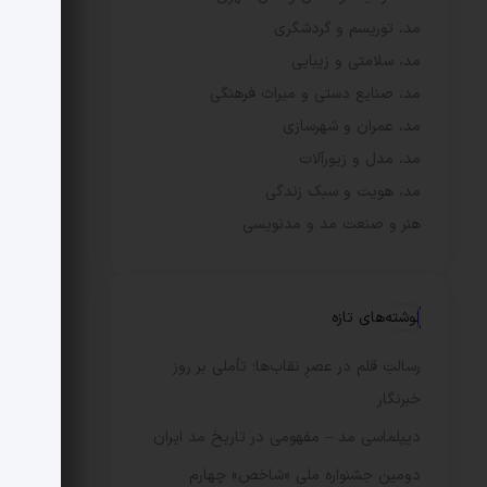
مد، توریسم و گردشگری
مد، سلامتی و زیبایی
مد، صنایع دستی و میراث فرهنگی
مد، عمران و شهرسازی
مد، مدل و زیورآلات
مد، هویت و سبک زندگی
هنر و صنعت مد و مدنویسی
نوشته‌های تازه
رسالتِ قلم در عصرِ نقاب‌ها؛ تأملی بر روز
خبرنگار
دیپلماسی مد – مفهومی در تاریخ مد ایران
دومین جشنواره ملی «شاخص» چهارم