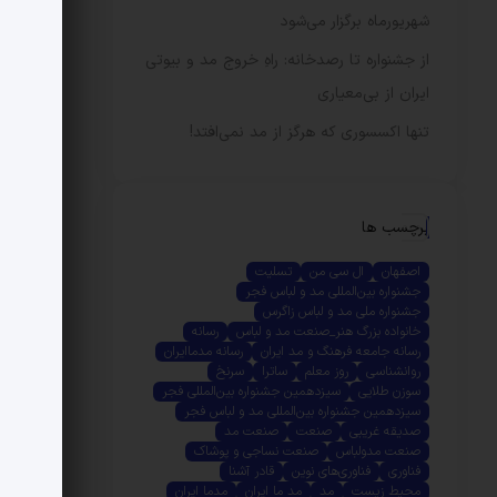
شهریورماه برگزار می‌شود
از جشنواره تا رصدخانه: راهِ خروج مد و بیوتی
ایران از بی‌معیاری
تنها اکسسوری که هرگز از مد نمی‌افتد!
برچسب ها
اصفهان
ال سی من
تسلیت
جشنواره بین‌المللی مد و لباس فجر
جشنواره ملی مد و لباس زاگرس
خانواده بزرگ هنر_صنعت مد و لباس
رسانه
رسانه جامعه فرهنگ و مد ایران
رسانه مدماایران
روانشناسی
روز معلم
ساترا
سرنخ
سوزن طلایی
سیزدهمین جشنواره بین‌المللی فجر
سیزدهمین جشنواره بین‌المللی مد و لباس فجر
صدیقه غریبی
صنعت
صنعت مد
صنعت مدولباس
صنعت نساجی و پوشاک
فناوری
فناوری‌های نوین
قادر آشنا
محیط زیست
مد
مد ما ایران
مدما ایران