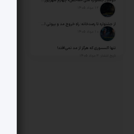
دومین جشنواره ملی «شاخص» چهارم شهریورماه برگزار می‌شود
تاریخ انتشار: 12 مرداد 1405
از جشنواره تا رصدخانه: راهِ خروج مد و بیوتی ایران از بی‌معیاری
تاریخ انتشار: 10 مرداد 1405
تنها اکسسوری که هرگز از مد نمی‌افتد!
تاریخ انتشار: 3 مرداد 1405