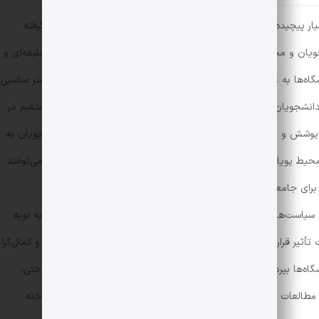
ر پیچیده و چندوجهی است که از جوانب گوناگون مورد بررسی قرار گرفته
ویان و محیط دانشگاهی همواره بر چگونگی شکل‌گیری ظرافت‌های سلیقه‌ای و
گاه‌ها به عنوان یکی از نهادهای پیشرو در حوزه آموزش و فرهنگ، بستر مناسبی
دانشجویان و کارمندان در این محیط تعامل می‌کنند و به طور غیرمستقیم در
وشش و رفتارهای اجتماعی مشارکت می‌نمایند. از سوی دیگر، دانشجویان به
حیط پویایی دارند، به مثابه سفیران جریان‌های مد عمل می‌کنند و می‌توانند
 برای جامعه رقم بزنند. این روند تحت تأثیر عوامل مختلفی از جمله
سیاست‌های فرهنگی و اجتماعی دانشگاه‌ها قرار می‌گیرد که هر کدام به نوبه
أثیر قرار دهند. در این مقاله، تلاش خواهیم کرد تا با نگاهی جامع و کمال‌گرا
اه‌ها بپردازیم. این بررسی از زوایای مختلفی چون تحلیل جامعه‌شناختی،
 مطالعات موردی و داده‌های تجربی به درک بهتری از این پدیده پرداخته