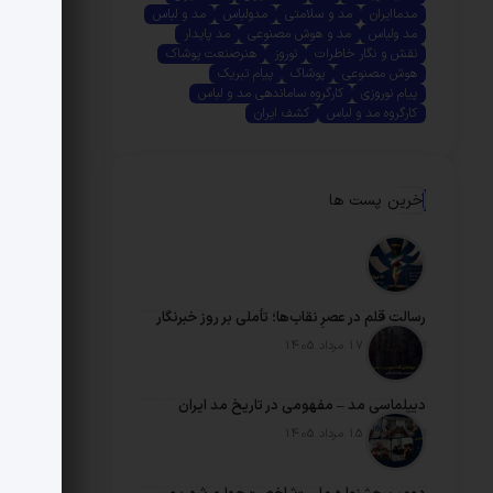
مدماایران
مد و سلامتی
مدولباس
مد و لباس
مد ولباس
مد و هوش مصنوعی
مد پایدار
نقش و نگار خاطرات
نوروز
هنرصنعت پوشاک
هوش مصنوعی
پوشاک
پیام تبریک
پیام نوروزی
کارگروه ساماندهی مد و لباس
کارگروه مد و لباس
کشف ایران
آخرین پست ها
رسالتِ قلم در عصرِ نقاب‌ها؛ تأملی بر روز خبرنگار
تاریخ انتشار: 17 مرداد 1405
دیپلماسی مد – مفهومی در تاریخ مد ایران
تاریخ انتشار: 15 مرداد 1405