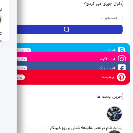
دنبال چیزی می گردی؟
تار
تن
تار
اسکایپ
تماس بگیرید
اینستاگرام
دنبال کنید
فیس بوک
دنبال کنید
پینترست
پین کنید
آخرین پست ها
رسالتِ قلم در عصرِ نقاب‌ها؛ تأملی بر روز خبرنگار