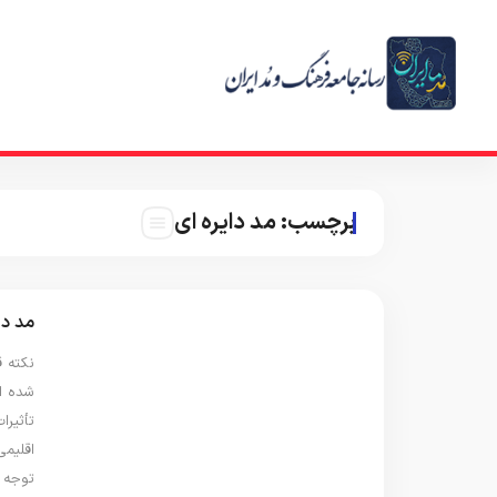
برچسب:
مد دایره ای
مد دایره ای fashion
نکته 
شده ا
تأثیرا
اقلیم
توجه ب