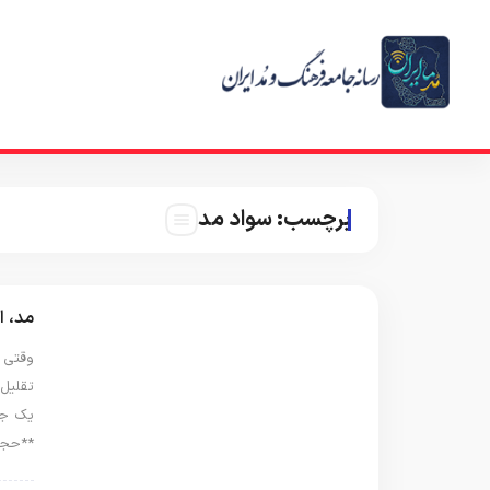
برچسب:
سواد مد
مد، ا
وقتی ح
تقلیل 
یک جم
**حجا