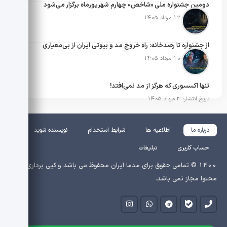
دومین جشنواره ملی «شاخص» چهارم شهریورماه برگزار می‌شود
تاریخ انتشار: 12 مرداد 1405
از جشنواره تا رصدخانه: راهِ خروج مد و بیوتی ایران از بی‌معیاری
تاریخ انتشار: 10 مرداد 1405
تنها اکسسوری که هرگز از مد نمی‌افتد!
تاریخ انتشار: 3 مرداد 1405
درباره ما
اطلاعیه ها
شرایط استخدام
نویسنده شوید
حساب کاربری
تبلیغات
1400 © تمامی حقوق برای مدما ایران محفوظ می باشد و کپی برداری از
محتوا مجاز نمی باشد.