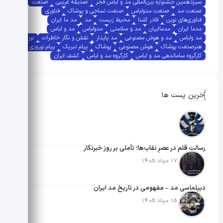
سیزدهمین جشنواره بین‌المللی مد و لباس فجر
صدیقه غریبی
صنعت
صنعت مد
صنعت مدولباس
صنعت نساجی و پوشاک
فناوری
فناوری‌های نوین
قادر آشنا
محیط زیست
مد
مد ما ایران
مدما ایران
مدماایران
مد و سلامتی
مدولباس
مد و لباس
مد ولباس
مد و هوش مصنوعی
مد پایدار
نقش و نگار خاطرات
نوروز
هنرصنعت پوشاک
هوش مصنوعی
پوشاک
پیام تبریک
پیام نوروزی
کارگروه ساماندهی مد و لباس
کارگروه مد و لباس
کشف ایران
آخرین پست ها
رسالتِ قلم در عصرِ نقاب‌ها؛ تأملی بر روز خبرنگار
تاریخ انتشار: 17 مرداد 1405
دیپلماسی مد – مفهومی در تاریخ مد ایران
تاریخ انتشار: 15 مرداد 1405