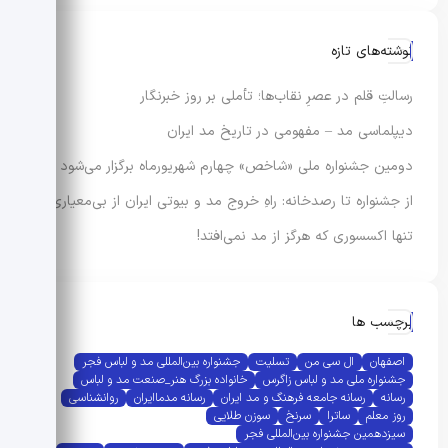
نوشته‌های تازه
رسالتِ قلم در عصرِ نقاب‌ها؛ تأملی بر روز خبرنگار
دیپلماسی مد – مفهومی در تاریخ مد ایران
دومین جشنواره ملی «شاخص» چهارم شهریورماه برگزار می‌شود
از جشنواره تا رصدخانه: راهِ خروج مد و بیوتی ایران از بی‌معیاری
تنها اکسسوری که هرگز از مد نمی‌افتد!
برچسب ها
اصفهان
ال سی من
تسلیت
جشنواره بین‌المللی مد و لباس فجر
جشنواره ملی مد و لباس زاگرس
خانواده بزرگ هنر_صنعت مد و لباس
رسانه
رسانه جامعه فرهنگ و مد ایران
رسانه مدماایران
روانشناسی
روز معلم
ساترا
سرنخ
سوزن طلایی
سیزدهمین جشنواره بین‌المللی فجر