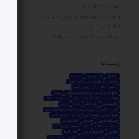
شهریورماه برگزار می‌شود
از جشنواره تا رصدخانه: راهِ خروج مد و بیوتی
ایران از بی‌معیاری
تنها اکسسوری که هرگز از مد نمی‌افتد!
برچسب ها
اصفهان
ال سی من
تسلیت
جشنواره بین‌المللی مد و لباس فجر
جشنواره ملی مد و لباس زاگرس
خانواده بزرگ هنر_صنعت مد و لباس
رسانه
رسانه جامعه فرهنگ و مد ایران
رسانه مدماایران
روانشناسی
روز معلم
ساترا
سرنخ
سوزن طلایی
سیزدهمین جشنواره بین‌المللی فجر
سیزدهمین جشنواره بین‌المللی مد و لباس فجر
صدیقه غریبی
صنعت
صنعت مد
صنعت مدولباس
صنعت نساجی و پوشاک
فناوری
فناوری‌های نوین
قادر آشنا
محیط زیست
مد
مد ما ایران
مدما ایران