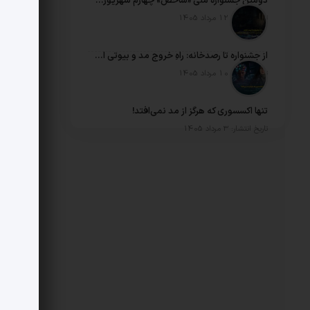
دومین جشنواره ملی «شاخص» چهارم شهریورماه برگزار می‌شود
تاریخ انتشار: 12 مرداد 1405
از جشنواره تا رصدخانه: راهِ خروج مد و بیوتی ایران از بی‌معیاری
تاریخ انتشار: 10 مرداد 1405
تنها اکسسوری که هرگز از مد نمی‌افتد!
تاریخ انتشار: 3 مرداد 1405