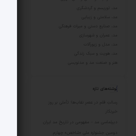
مد، توریسم و گردشگری
مد، سلامتی و زیبایی
مد، صنایع دستی و میراث فرهنگی
مد، عمران و شهرسازی
مد، مدل و زیورآلات
مد، هویت و سبک زندگی
هنر و صنعت مد و مدنویسی
نوشته‌های تازه
رسالتِ قلم در عصرِ نقاب‌ها؛ تأملی بر روز
خبرنگار
دیپلماسی مد – مفهومی در تاریخ مد ایران
دومین جشنواره ملی «شاخص» چهارم