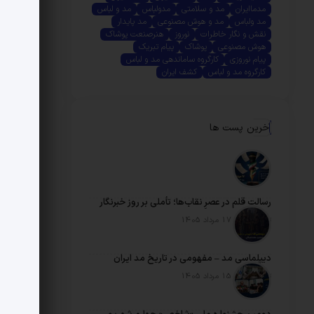
مدماایران
مد و سلامتی
مدولباس
مد و لباس
مد ولباس
مد و هوش مصنوعی
مد پایدار
نقش و نگار خاطرات
نوروز
هنرصنعت پوشاک
هوش مصنوعی
پوشاک
پیام تبریک
پیام نوروزی
کارگروه ساماندهی مد و لباس
کارگروه مد و لباس
کشف ایران
آخرین پست ها
رسالتِ قلم در عصرِ نقاب‌ها؛ تأملی بر روز خبرنگار
تاریخ انتشار: 17 مرداد 1405
دیپلماسی مد – مفهومی در تاریخ مد ایران
تاریخ انتشار: 15 مرداد 1405