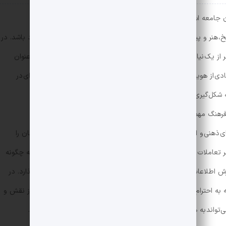
آن جامعه است و نقش مهمی در شکل‌گیری و انتقال ارزش‌ها و
خ، هنر و پیشینه یک ملت بوده و نشان‌دهنده سلیقه و سبک زندگی افراد باشد. در
یک نیاز اولیه ایفا می‌کند. در ایران، پوشش ایرانی-اسلامی نه تنها به عنوان
ی از هویت فرهنگی و مذهبی مردم مورد تأکید قرار دارد و اهمیت ویژه‌ای در
 شکل‌گیری هویت ملی و مذهبی کمک کرده و می‌تواند در
هنگ مهم باشد. علاوه بر این، بررسی این پوشش از منظر علوم
های ذهنی و اجتماعی فرد و جامعه کمک کند. علوم شناختی به ما این امکان را
 تعاملات بین‌فردی را بررسی کنیم. این بررسی‌ها می‌توانند نشان دهند که چگونه
زش اطلاعات اجتماعی و حتی بر شکل‌گیری قضاوت‌های اجتماعی تأثیر بگذارد. در
ه به احترام به هویت فرهنگی و مذهبی افراد پرداخته و درک عمیق‌تری از نقش و
می‌تواند به همزیستی مسالمت‌آمیز و تقویت پیوندهای اجتماعی کمک کند.