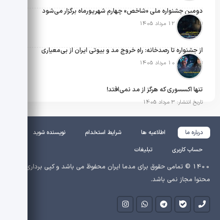
دومین جشنواره ملی «شاخص» چهارم شهریورماه برگزار می‌شود
تاریخ انتشار: 12 مرداد 1405
از جشنواره تا رصدخانه: راهِ خروج مد و بیوتی ایران از بی‌معیاری
تاریخ انتشار: 10 مرداد 1405
تنها اکسسوری که هرگز از مد نمی‌افتد!
تاریخ انتشار: 3 مرداد 1405
درباره ما
اطلاعیه ها
شرایط استخدام
نویسنده شوید
حساب کاربری
تبلیغات
1400 © تمامی حقوق برای مدما ایران محفوظ می باشد و کپی برداری از
محتوا مجاز نمی باشد.