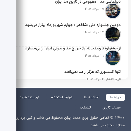
دیپلماسی مد – مفهومی در تاریخ مد ایران
تاریخ انتشار: 15 مرداد 1405
دومین جشنواره ملی «شاخص» چهارم شهریورماه برگزار می‌شود
تاریخ انتشار: 12 مرداد 1405
از جشنواره تا رصدخانه: راهِ خروج مد و بیوتی ایران از بی‌معیاری
تاریخ انتشار: 10 مرداد 1405
تنها اکسسوری که هرگز از مد نمی‌افتد!
تاریخ انتشار: 3 مرداد 1405
درباره ما
اطلاعیه ها
شرایط استخدام
نویسنده شوید
حساب کاربری
تبلیغات
1400 © تمامی حقوق برای مدما ایران محفوظ می باشد و کپی برداری از
محتوا مجاز نمی باشد.