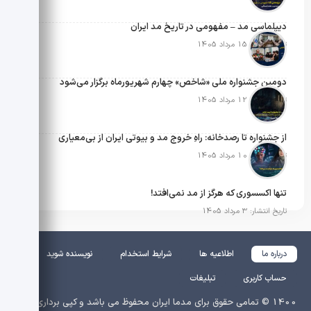
دیپلماسی مد – مفهومی در تاریخ مد ایران
تاریخ انتشار: 15 مرداد 1405
دومین جشنواره ملی «شاخص» چهارم شهریورماه برگزار می‌شود
تاریخ انتشار: 12 مرداد 1405
از جشنواره تا رصدخانه: راهِ خروج مد و بیوتی ایران از بی‌معیاری
تاریخ انتشار: 10 مرداد 1405
تنها اکسسوری که هرگز از مد نمی‌افتد!
تاریخ انتشار: 3 مرداد 1405
درباره ما
اطلاعیه ها
شرایط استخدام
نویسنده شوید
حساب کاربری
تبلیغات
1400 © تمامی حقوق برای مدما ایران محفوظ می باشد و کپی برداری از