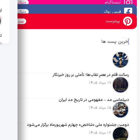
اینستاگرام
دنبال کنید
فیس بوک
دنبال کنید
تار
پینترست
پین کنید
تن
آخرین پست ها
تار
رسالتِ قلم در عصرِ نقاب‌ها؛ تأملی بر روز خبرنگار
تاریخ انتشار: 17 مرداد 1405
دیپلماسی مد – مفهومی در تاریخ مد ایران
تاریخ انتشار: 15 مرداد 1405
دومین جشنواره ملی «شاخص» چهارم شهریورماه برگزار می‌شود
تاریخ انتشار: 12 مرداد 1405