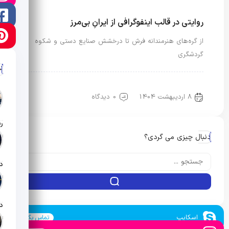
روایتی در قالب اینفوگرافی از ایرانِ بی‌مرز
از گره‌های هنرمندانه فرش تا درخشش صنایع دستی و شکوه
گردشگری
آ
مد، توریسم و گردشگری
مد، صنایع دستی و میراث فرهنگی
8 اردیبهشت 1404
0 دیدگاه
دنبال چیزی می گردی؟
تار
تار
اسکایپ
تماس بگیرید
تار