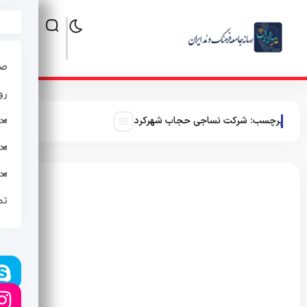
صف
رو
مد
برچسب:
شرکت نساجی حجاب شهرکرد
مد
مد
تم