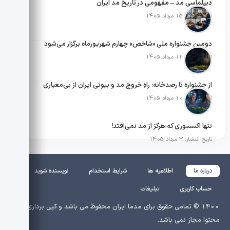
دیپلماسی مد – مفهومی در تاریخ مد ایران
تاریخ انتشار: 15 مرداد 1405
دومین جشنواره ملی «شاخص» چهارم شهریورماه برگزار می‌شود
تاریخ انتشار: 12 مرداد 1405
از جشنواره تا رصدخانه: راهِ خروج مد و بیوتی ایران از بی‌معیاری
تاریخ انتشار: 10 مرداد 1405
تنها اکسسوری که هرگز از مد نمی‌افتد!
تاریخ انتشار: 3 مرداد 1405
درباره ما
اطلاعیه ها
شرایط استخدام
نویسنده شوید
حساب کاربری
تبلیغات
1400 © تمامی حقوق برای مدما ایران محفوظ می باشد و کپی برداری از
محتوا مجاز نمی باشد.