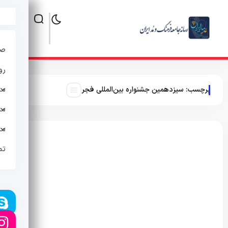
صف
رو
مد
برچسب:
سیزدهمین جشنواره بین‌المللی فجر
مد
مد
تم