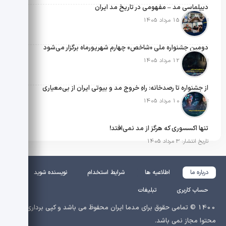
دیپلماسی مد – مفهومی در تاریخ مد ایران
تاریخ انتشار: 15 مرداد 1405
دومین جشنواره ملی «شاخص» چهارم شهریورماه برگزار می‌شود
تاریخ انتشار: 12 مرداد 1405
از جشنواره تا رصدخانه: راهِ خروج مد و بیوتی ایران از بی‌معیاری
تاریخ انتشار: 10 مرداد 1405
تنها اکسسوری که هرگز از مد نمی‌افتد!
تاریخ انتشار: 3 مرداد 1405
درباره ما
اطلاعیه ها
شرایط استخدام
نویسنده شوید
حساب کاربری
تبلیغات
1400 © تمامی حقوق برای مدما ایران محفوظ می باشد و کپی برداری از
محتوا مجاز نمی باشد.