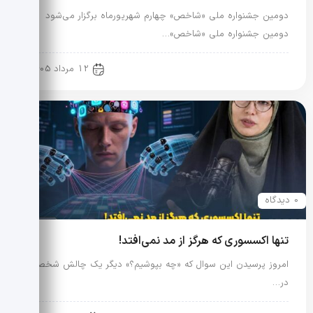
دومین جشنواره ملی «شاخص» چهارم شهریورماه برگزار می‌شود
دومین جشنواره ملی «شاخص»…
رویدادها و اخبار
12 مرداد 1405
0 دیدگاه
تنها اکسسوری که هرگز از مد نمی‌افتد!
امروز پرسیدن این سوال که «چه بپوشیم؟» دیگر یک چالش شخصی
در…