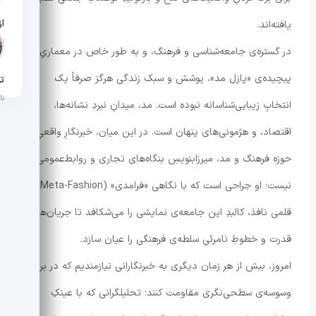
یافته‌اند.
تار
در گستره‌ی جامعه‌شناسی و فرهنگ، و به طور خاص در معماریِ
پیچیده‌ی «پازل مد»، پوشش و سبک زندگی هرگز صرفاً یک
تن
تار
انتخابِ زیبایی‌شناسانه نبوده است. مد، میدانِ نبردِ نشانه‌ها،
اقتصاد، و هژمونی‌های پنهان است. در این میان، خبرنگارِ واقعیِ
حوزه فرهنگ و مد، میرزابنویسِ بنگاه‌های تجاری و روابط‌عمومی‌ها
نیست؛ او جراحی است که با نگاهی «فرامدی» (Meta-Fashion) و
قلمی نافذ، کالبدِ این جامعه‌ی نمایشی را می‌شکافد تا جریان‌های
قدرت و خطوطِ نامرئیِ سلطه‌ی فرهنگی را عیان سازد.
امروز، بیش از هر زمان دیگری به خبرنگارانی نیازمندیم که در برابر
وسوسه‌ی سطحی‌نگری مقاومت کنند؛ تحلیلگرانی که با عینکِ