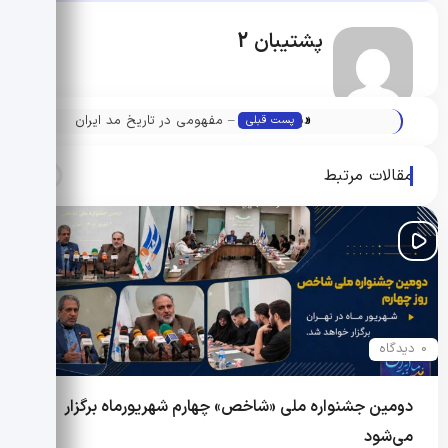
پشتیبان 2
«
دیپلماسی مد – مفهومی در تاریخ مد ایران
پست قبلی
مقالات مرتبط
0 دیدگاه
دومین جشنواره ملی «شاخص» چهارم شهریورماه برگزار
می‌شود