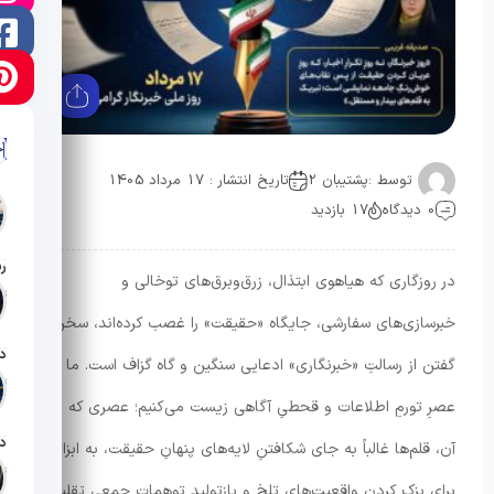
آ
توسط :
پشتیبان 2
تاریخ انتشار : 17 مرداد 1405
0 دیدگاه
17 بازدید
در روزگاری که هیاهوی ابتذال، زرق‌وبرق‌های توخالی و
تار
خبرسازی‌های سفارشی، جایگاه «حقیقت» را غصب کرده‌اند، سخن
گفتن از رسالتِ «خبرنگاری» ادعایی سنگین و گاه گزاف است. ما در
تار
عصرِ تورمِ اطلاعات و قحطیِ آگاهی زیست می‌کنیم؛ عصری که در
آن، قلم‌ها غالباً به جای شکافتنِ لایه‌های پنهانِ حقیقت، به ابزاری
تار
برای بزک کردنِ واقعیت‌های تلخ و بازتولیدِ توهماتِ جمعی تقلیل