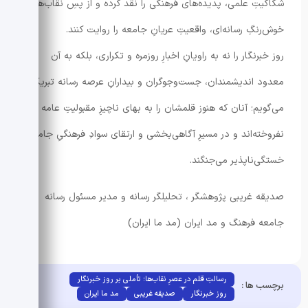
شکاکیتِ علمی، پدیده‌های فرهنگی را نقد کرده و از پسِ نقاب‌های
خوش‌رنگِ رسانه‌ای، واقعیتِ عریانِ جامعه را روایت کنند.
روز خبرنگار را نه به راویانِ اخبارِ روزمره و تکراری، بلکه به آن
معدود اندیشمندان، جست‌وجوگران و بیدارانِ عرصه رسانه تبریک
می‌گویم؛ آنان که هنوز قلمشان را به بهای ناچیزِ مقبولیتِ عامه
نفروخته‌اند و در مسیرِ آگاهی‌بخشی و ارتقای سوادِ فرهنگیِ جامعه،
خستگی‌ناپذیر می‌جنگند.
صدیقه غریبی
پژوهشگر ، تحلیلگر رسانه و مدیر مسئول رسانه
جامعه فرهنگ و مد ایران (مد ما ایران)
رسالتِ قلم در عصرِ نقاب‌ها؛ تأملی بر روز خبرنگار
برچسب ها :
روز خبرنگار
صدیقه غریبی
مد ما ایران