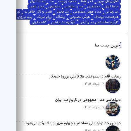
فناوری‌های نوین
قادر آشنا
محیط زیست
مد
مد ما ایران
مدما ایران
مدماایران
مد و سلامتی
مدولباس
مد و لباس
مد ولباس
مد و هوش مصنوعی
مد پایدار
نقش و نگار خاطرات
نوروز
هنرصنعت پوشاک
هوش مصنوعی
پوشاک
پیام تبریک
پیام نوروزی
کارگروه ساماندهی مد و لباس
کارگروه مد و لباس
کشف ایران
آخرین پست ها
رسالتِ قلم در عصرِ نقاب‌ها؛ تأملی بر روز خبرنگار
تاریخ انتشار: 17 مرداد 1405
دیپلماسی مد – مفهومی در تاریخ مد ایران
تاریخ انتشار: 15 مرداد 1405
دومین جشنواره ملی «شاخص» چهارم شهریورماه برگزار می‌شود
تاریخ انتشار: 12 مرداد 1405