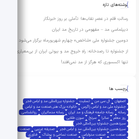
نوشته‌های تازه
رسالتِ قلم در عصرِ نقاب‌ها؛ تأملی بر روز خبرنگار
دیپلماسی مد – مفهومی در تاریخ مد ایران
دومین جشنواره ملی «شاخص» چهارم شهریورماه برگزار می‌شود
از جشنواره تا رصدخانه: راهِ خروج مد و بیوتی ایران از بی‌معیاری
تنها اکسسوری که هرگز از مد نمی‌افتد!
برچسب ها
اصفهان
ال سی من
تسلیت
جشنواره بین‌المللی مد و لباس فجر
جشنواره ملی مد و لباس زاگرس
خانواده بزرگ هنر_صنعت مد و لباس
رسانه
رسانه جامعه فرهنگ و مد ایران
رسانه مدماایران
روانشناسی
روز معلم
ساترا
سرنخ
سوزن طلایی
سیزدهمین جشنواره بین‌المللی فجر
سیزدهمین جشنواره بین‌المللی مد و لباس فجر
صدیقه غریبی
صنعت
صنعت مد
صنعت مدولباس
صنعت نساجی و پوشاک
فناوری