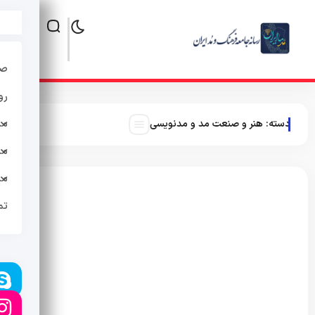
صف
رو
مد
دسته:
هنر و صنعت مد و مدنویسی
مد
مد
تم