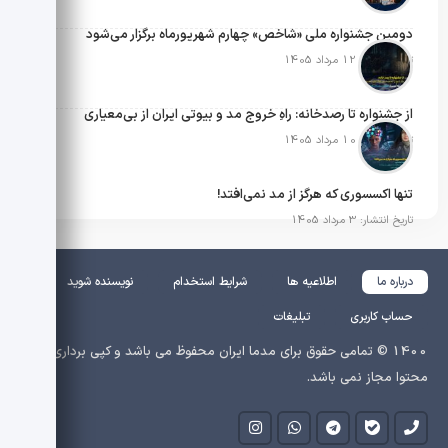
دومین جشنواره ملی «شاخص» چهارم شهریورماه برگزار می‌شود
تاریخ انتشار: 12 مرداد 1405
از جشنواره تا رصدخانه: راهِ خروج مد و بیوتی ایران از بی‌معیاری
تاریخ انتشار: 10 مرداد 1405
تنها اکسسوری که هرگز از مد نمی‌افتد!
تاریخ انتشار: 3 مرداد 1405
درباره ما
اطلاعیه ها
شرایط استخدام
نویسنده شوید
حساب کاربری
تبلیغات
1400 © تمامی حقوق برای مدما ایران محفوظ می باشد و کپی برداری از
محتوا مجاز نمی باشد.