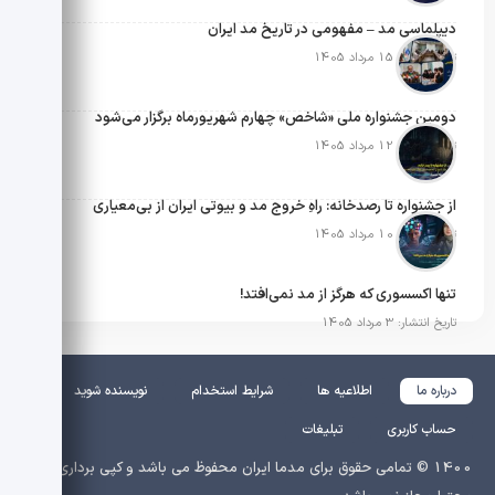
دیپلماسی مد – مفهومی در تاریخ مد ایران
تاریخ انتشار: 15 مرداد 1405
دومین جشنواره ملی «شاخص» چهارم شهریورماه برگزار می‌شود
تاریخ انتشار: 12 مرداد 1405
از جشنواره تا رصدخانه: راهِ خروج مد و بیوتی ایران از بی‌معیاری
تاریخ انتشار: 10 مرداد 1405
تنها اکسسوری که هرگز از مد نمی‌افتد!
تاریخ انتشار: 3 مرداد 1405
درباره ما
اطلاعیه ها
شرایط استخدام
نویسنده شوید
حساب کاربری
تبلیغات
1400 © تمامی حقوق برای مدما ایران محفوظ می باشد و کپی برداری از