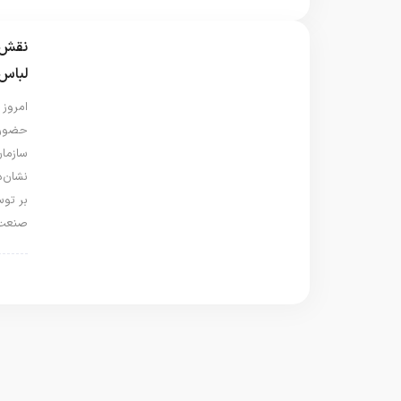
نقش م
لباس 
امروز
حضور ز
سازمان
نشان‌د
بر توس
صنعت 
روید