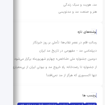
مد، هویت و سبک زندگی
هنر و صنعت مد و مدنویسی
نوشته‌های تازه
رسالتِ قلم در عصرِ نقاب‌ها؛ تأملی بر روز خبرنگار
دیپلماسی مد – مفهومی در تاریخ مد ایران
دومین جشنواره ملی «شاخص» چهارم شهریورماه برگزار می‌شود
از جشنواره تا رصدخانه: راهِ خروج مد و بیوتی ایران از بی‌معیاری
تنها اکسسوری که هرگز از مد نمی‌افتد!
برچسب ها
اصفهان
ال سی من
تسلیت
جشنواره بین‌المللی مد و لباس فجر