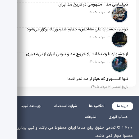
دیپلماسی مد – مفهومی در تاریخ مد ایران
تاریخ انتشار: 15 مرداد 1405
دومین جشنواره ملی «شاخص» چهارم شهریورماه برگزار می‌شود
تاریخ انتشار: 12 مرداد 1405
از جشنواره تا رصدخانه: راهِ خروج مد و بیوتی ایران از بی‌معیاری
تاریخ انتشار: 10 مرداد 1405
تنها اکسسوری که هرگز از مد نمی‌افتد!
تاریخ انتشار: 3 مرداد 1405
درباره ما
اطلاعیه ها
شرایط استخدام
نویسنده شوید
حساب کاربری
تبلیغات
1400 © تمامی حقوق برای مدما ایران محفوظ می باشد و کپی برداری از
محتوا مجاز نمی باشد.