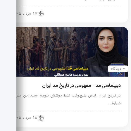
رویدادها و اخبار
17 مرداد 1405
0 دیدگاه
دیپلماسی مد – مفهومی در تاریخ مد ایران
در تاریخ ایران، لباس هیچ‌وقت فقط پوشش نبوده است. این مقاله
دربارهٔ…
علم مد
15 مرداد 1405