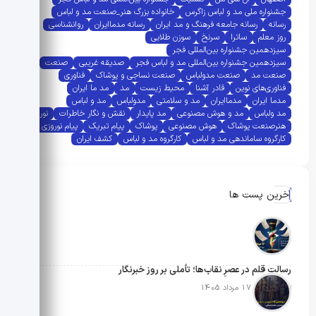
جشنواره ملی مد و لباس زاگرس
خانواده بزرگ هنر_صنعت مد و لباس
رسانه
رسانه جامعه فرهنگ و مد ایران
رسانه مدماایران
روانشناسی
روز معلم
ساترا
سرنخ
سوزن طلایی
سیزدهمین جشنواره بین‌المللی فجر
سیزدهمین جشنواره بین‌المللی مد و لباس فجر
صدیقه غریبی
صنعت
صنعت مد
صنعت مدولباس
صنعت نساجی و پوشاک
فناوری
فناوری‌های نوین
قادر آشنا
محیط زیست
مد
مد ما ایران
مدما ایران
مدماایران
مد و سلامتی
مدولباس
مد و لباس
مد ولباس
مد و هوش مصنوعی
مد پایدار
نقش و نگار خاطرات
نوروز
هنرصنعت پوشاک
هوش مصنوعی
پوشاک
پیام تبریک
پیام نوروزی
کارگروه ساماندهی مد و لباس
کارگروه مد و لباس
کشف ایران
آخرین پست ها
رسالتِ قلم در عصرِ نقاب‌ها؛ تأملی بر روز خبرنگار
تاریخ انتشار: 17 مرداد 1405