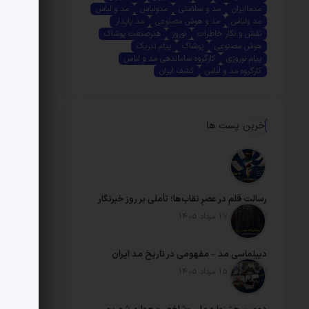
مدماایران
مد و سلامتی
مدولباس
مد و لباس
مد ولباس
مد و هوش مصنوعی
مد پایدار
نقش و نگار خاطرات
نوروز
هنرصنعت پوشاک
هوش مصنوعی
پوشاک
پیام تبریک
پیام نوروزی
کارگروه ساماندهی مد و لباس
کارگروه مد و لباس
کشف ایران
آخرین پست ها
رسالتِ قلم در عصرِ نقاب‌ها؛ تأملی بر روز خبرنگار
تاریخ انتشار: 17 مرداد 1405
دیپلماسی مد – مفهومی در تاریخ مد ایران
تاریخ انتشار: 15 مرداد 1405