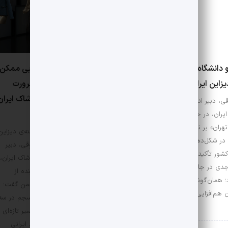
0 دیدگاه
و دانشگاه؛ دو بال حرکت
برندسازی بدون هم‌افزایی ممکن
زاین ایرانی
نیست؛ نیما ذوقی از ضرورت
شبکه‌سازی برندهای پوشاک ایران
قی، دبیر انجمن طراحان مد و
می‌گوید
یران، در حاشیه نشست «هفته
تهران» بر نقش بنیادین آموزش
در حاشیه‌ی نشست‌های هفته‌ی دیزاین
 در شکل‌دهی به زیست‌بوم
تهران در گالری ماد، نیما ذوقی، دبیر
شور تأکید کرد و گفت: آغاز هر
انجمن نشان‌های تجاری پوشاک ایران،
دی در جامعه، از آموزش
با نگاهی نقادانه و رو به آینده از
؛ همان‌گونه که تداوم و گسترش
مهم‌ترین مأموریت‌های انجمن گفت؛
 هم‌افزایی رسانه‌ای ممکن
مجموعه‌ای از تلاش‌های منسجم در سه
محور اصلی که قرار است مسیر تازه‌ای
برای رشد و هویت‌یابی برند ایرانی