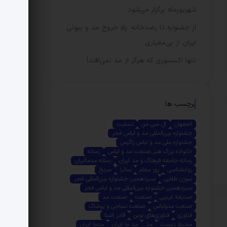
شهریورماه برگزار می‌شود
از جشنواره تا رصدخانه: راهِ خروج مد و بیوتی
ایران از بی‌معیاری
تنها اکسسوری که هرگز از مد نمی‌افتد!
برچسب ها
اصفهان
ال سی من
تسلیت
جشنواره بین‌المللی مد و لباس فجر
جشنواره ملی مد و لباس زاگرس
خانواده بزرگ هنر_صنعت مد و لباس
رسانه
رسانه جامعه فرهنگ و مد ایران
رسانه مدماایران
روانشناسی
روز معلم
ساترا
سرنخ
سوزن طلایی
سیزدهمین جشنواره بین‌المللی فجر
سیزدهمین جشنواره بین‌المللی مد و لباس فجر
صدیقه غریبی
صنعت
صنعت مد
صنعت مدولباس
صنعت نساجی و پوشاک
فناوری
فناوری‌های نوین
قادر آشنا
محیط زیست
مد
مد ما ایران
مدما ایران