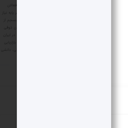
دها و اخبار
1 آذر 1404
ترسیم کند: هم‌افزایی میان فعالان
صنعت، آموزش تخصصی بر پایه نیاز
واقعی بازار، و مطالبه‌گری منسجم از
نهادهای سیاست‌گذار. سخنان ذوقی
یادآور آن است که برندسازی در ایران
دیگر تنها مسئله‌ی زیبایی و بازاریابی
نیست، بلکه ضرورتی فرهنگی، دانشی 
نهادی به شمار می‌آید.
رویدادها و اخبار
26 آبان 1404