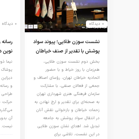
0 دیدگاه
0 دیدگاه
نشست سوزن طلایی؛ پیوند سواد
رسانه 
پوشش با تقدیر از صنف خیاطان
نوین دی
بخش دوم نشست سوزن طلایی،
نیما ذو
هم‌زمان با روز خیاط و با حضور
پوشاک ا
اتحادیه خیاطان تهران، رؤسای اصناف و
دیزاین 
جمعی از فعالان صنفی، با مشارکت
و رسانه
سازمان فرهنگی هنری شهرداری تهران
طراحی ک
به صحنه‌ای برای تقدیر و ارج نهادن به
حرکت ج
زحمات خیاطان و بازخوانی نقش آنان
می‌گذرد
در انتقال سواد پوشش به جامعه
آن بدون
تبدیل شد. اهدای نشان سوزن طلایی
نیست.
در این نشست، تلاشی برای