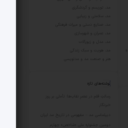
مد، توریسم و گردشگری
مد، سلامتی و زیبایی
مد، صنایع دستی و میراث فرهنگی
مد، عمران و شهرسازی
مد، مدل و زیورآلات
و
مد، هویت و سبک زندگی
هنر و صنعت مد و مدنویسی
نوشته‌های تازه
رسالتِ قلم در عصرِ نقاب‌ها؛ تأملی بر روز
خبرنگار
دیپلماسی مد – مفهومی در تاریخ مد ایران
دومین جشنواره ملی «شاخص» چهارم